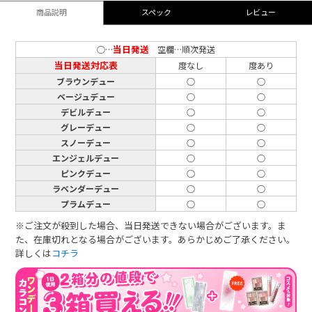
商品説明
スペック
レビュー
当日発送
○…
空欄…順次発送
当日発送対応表
度なし
度あり
ブラウンデュー
○
○
ベージュデュー
○
○
デビルデュー
○
○
グレーデュー
○
○
スノーデュー
○
○
エンジェルデュー
○
○
ピンクデュー
○
○
ラベンダーデュー
○
○
プラムデュー
○
○
※ご注文が殺到した場合、当日発送できない場合がございます。ま
た、在庫切れとなる場合がございます。あらかじめご了承ください。
詳しくは
コチラ