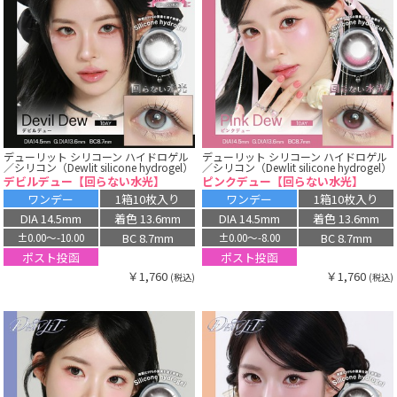
デューリット シリコーン ハイドロゲル
デューリット シリコーン ハイドロゲル
／シリコン（Dewlit silicone hydrogel）
／シリコン（Dewlit silicone hydrogel）
デビルデュー【回らない水光】
ピンクデュー【回らない水光】
ワンデー
1箱10枚入り
ワンデー
1箱10枚入り
DIA 14.5mm
着色 13.6mm
DIA 14.5mm
着色 13.6mm
BC 8.7mm
BC 8.7mm
±0.00〜-10.00
±0.00〜-8.00
ポスト投函
ポスト投函
￥1,760
￥1,760
(税込)
(税込)