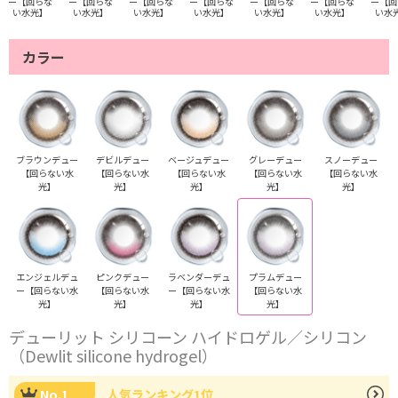
ー【回らな
ー【回らな
ー【回らな
ー【回らな
ー【回らな
ー【回らな
ー【回
い水光】
い水光】
い水光】
い水光】
い水光】
い水光】
い水
カラー
ブラウンデュー
デビルデュー
ベージュデュー
グレーデュー
スノーデュー
【回らない水
【回らない水
【回らない水
【回らない水
【回らない水
光】
光】
光】
光】
光】
エンジェルデュ
ピンクデュー
ラベンダーデュ
プラムデュー
ー【回らない水
【回らない水
ー【回らない水
【回らない水
光】
光】
光】
光】
デューリット シリコーン ハイドロゲル／シリコン
（Dewlit silicone hydrogel）
No.1
人気ランキング1位