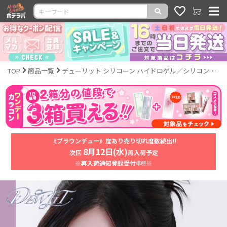
TOP
商品一覧
デューリット シリコーン ハイドロゲル／シリコン（Dewlit silicone hydrogel）
《ブラウンデュー》度あり売り切れ度数続出!!
8月12日(水)
次回
再入荷予定
※再入荷通知登録受付中!!※