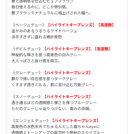
艶と透明感を仕込むピュアブラウン
毎日使えるのに、どこか特別感。
艶ブラウンでナチュラルに格上げされた瞳へ。
《ベージュデュー》
【ハイライトキープレンズ】【高度数】
温かみのあるうるうるライトベージュ
派手すぎずに盛れる絶妙発色
《デビルデュー》
【ハイライトキープレンズ】【高度数】
神秘的な輝きを放つ高発色の白みグレー
大人っぽさと抜け感を両立。
《グレーデュー》
【ハイライトキープレンズ】
静かで強い存在感を放つダークグレー
くすまず透きとおる、肌に溶け込む万能グレー。
《スノーデュー》
【ハイライトキープレンズ】
透き通るほどの透明感と儚さを保つブルーグレー
ただのグレーじゃ辿りつけない、青みの余韻。
《エンジェルデュー》
【ハイライトキープレンズ】
高発色の水色水光でちゅるんとした猫ちゃんeyeに
透明感とトーンアップの両方叶う神秘のスカイブルー