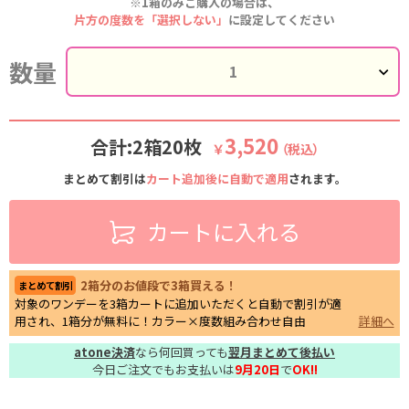
※1箱のみご購入の場合は、
片方の度数を「選択しない」
に設定してください
数量
3,520
合計:2箱20枚
￥
（税込）
まとめて割引は
カート追加後に自動で適用
されます。
カートに入れる
2箱分のお値段で3箱買える！
まとめて割引
対象のワンデーを3箱カートに追加いただくと自動で割引が適
用され、1箱分が無料に！カラー×度数組み合わせ自由
詳細へ
atone決済
なら何回買っても
翌月まとめて後払い
今日ご注文でもお支払いは
9月20日
で
OK!!