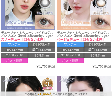
デューリット シリコーン ハイドロゲル
デューリット シリコーン ハイドロゲル
／シリコン（Dewlit silicone hydrogel）
／シリコン（Dewlit silicone hydrogel）
スノーデュー【回らない水光】
ベージュデュー【回らない水光】
ワンデー
1箱10枚入り
ワンデー
1箱10枚入り
DIA 14.5mm
着色 13.6mm
DIA 14.5mm
着色 13.6mm
BC 8.7mm
BC 8.7mm
±0.00〜-8.00
±0.00〜-10.00
ポスト投函
ポスト投函
￥1,760
￥1,760
(税込)
(税込)
この商品はランキングで上位を獲得しています🔥
182,597点
最近、この商品は
購入されました！
71,466人
この商品を
がお気に入り登録しています！