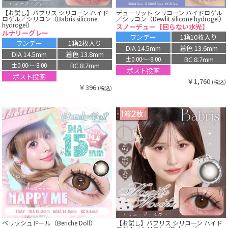
【お試し】バブリス シリコーン ハイド
デューリット シリコーン ハイドロゲル
ロゲル／シリコン（Babris silicone
／シリコン（Dewlit silicone hydrogel）
hydrogel）
スノーデュー【回らない水光】
ルナリーグレー
ワンデー
1箱10枚入り
ワンデー
1箱2枚入り
DIA 14.5mm
着色 13.6mm
DIA 14.5mm
着色 13.8mm
BC 8.7mm
±0.00〜-8.00
BC 8.7mm
±0.00〜-8.00
ポスト投函
ポスト投函
￥1,760
(税込)
￥396
(税込)
ベリッシュドール（Beriche Doll）
【お試し】バブリス シリコーン ハイド