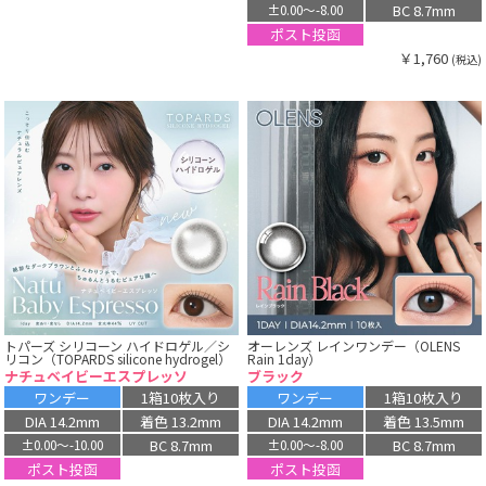
BC 8.7mm
±0.00〜-8.00
ポスト投函
￥1,760
(税込)
トパーズ シリコーン ハイドロゲル／シ
オーレンズ レインワンデー（OLENS
リコン（TOPARDS silicone hydrogel）
Rain 1day）
ナチュベイビーエスプレッソ
ブラック
ワンデー
1箱10枚入り
ワンデー
1箱10枚入り
DIA 14.2mm
着色 13.2mm
DIA 14.2mm
着色 13.5mm
BC 8.7mm
BC 8.7mm
±0.00〜-10.00
±0.00〜-8.00
ポスト投函
ポスト投函