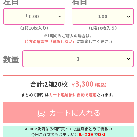
左目
右目
（1箱10枚入り）
（1箱10枚入り）
※1箱のみご購入の場合は、
片方の度数を「選択しない」
に設定してください
数量
3,300
合計:2箱20枚
￥
（税込）
まとめて割引は
カート追加後に自動で適用
されます。
カートに入れる
atone決済
なら何回買っても
翌月まとめて後払い
今日ご注文でもお支払いは
9月20日
で
OK!!