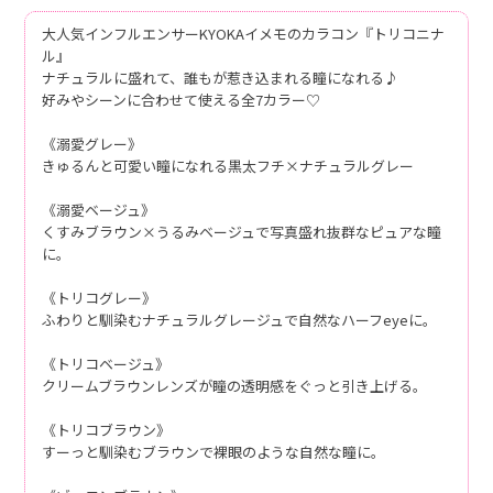
大人気インフルエンサーKYOKAイメモのカラコン『トリコニナ
ル』
ナチュラルに盛れて、誰もが惹き込まれる瞳になれる♪
好みやシーンに合わせて使える全7カラー♡
《溺愛グレー》
きゅるんと可愛い瞳になれる黒太フチ×ナチュラルグレー
《溺愛ベージュ》
くすみブラウン×うるみベージュで写真盛れ抜群なピュアな瞳
に。
《トリコグレー》
ふわりと馴染むナチュラルグレージュで自然なハーフeyeに。
《トリコベージュ》
クリームブラウンレンズが瞳の透明感をぐっと引き上げる。
《トリコブラウン》
すーっと馴染むブラウンで裸眼のような自然な瞳に。