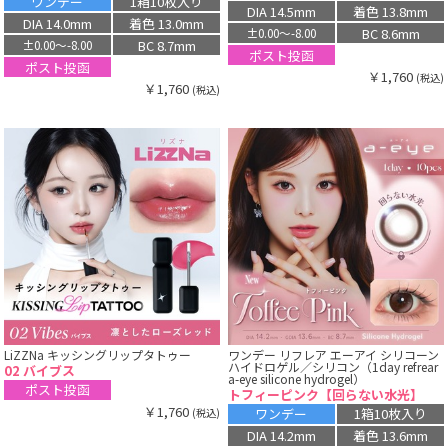
ワンデー
1箱10枚入り
DIA 14.5mm
着色 13.8mm
DIA 14.0mm
着色 13.0mm
BC 8.6mm
±0.00〜-8.00
BC 8.7mm
±0.00〜-8.00
ポスト投函
ポスト投函
￥1,760
(税込)
￥1,760
(税込)
LiZZNa キッシングリップタトゥー
ワンデー リフレア エーアイ シリコーン
ハイドロゲル／シリコン（1day refrear
02 バイブス
a-eye silicone hydrogel）
ポスト投函
トフィーピンク【回らない水光】
￥1,760
ワンデー
1箱10枚入り
(税込)
DIA 14.2mm
着色 13.6mm