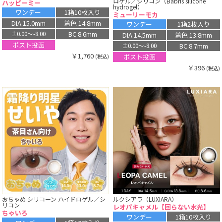
ロゲル／シリコン（Babris silicone
ハッピーミー
hydrogel）
ワンデー
1箱10枚入り
ミューリーモカ
DIA 15.0mm
着色 14.8mm
ワンデー
1箱2枚入り
BC 8.6mm
±0.00〜-8.00
DIA 14.5mm
着色 13.8mm
ポスト投函
BC 8.7mm
±0.00〜-8.00
￥1,760
ポスト投函
(税込)
￥396
(税込)
おちゃめ シリコーン ハイドロゲル／シ
ルクシアラ（LUXIARA）
リコン
レオパキャメル【回らない水光】
ちゃいろ
ワンデー
1箱10枚入り