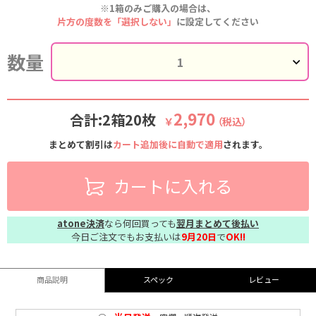
※1箱のみご購入の場合は、
片方の度数を「選択しない」
に設定してください
数量
2,970
合計:2箱20枚
￥
（税込）
まとめて割引は
カート追加後に自動で適用
されます。
カートに入れる
atone決済
なら何回買っても
翌月まとめて後払い
今日ご注文でもお支払いは
9月20日
で
OK!!
商品説明
スペック
レビュー