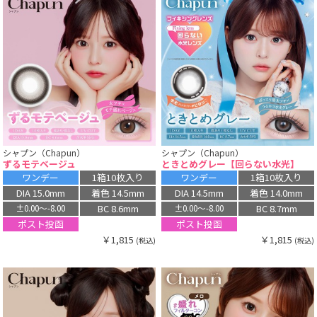
シャプン（Chapun）
シャプン（Chapun）
ずるモテベージュ
ときとめグレー【回らない水光】
ワンデー
1箱10枚入り
ワンデー
1箱10枚入り
DIA 15.0mm
着色 14.5mm
DIA 14.5mm
着色 14.0mm
BC 8.6mm
BC 8.7mm
±0.00〜-8.00
±0.00〜-8.00
ポスト投函
ポスト投函
￥1,815
￥1,815
(税込)
(税込)