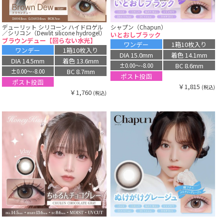
デューリット シリコーン ハイドロゲル
シャプン（Chapun）
／シリコン（Dewlit silicone hydrogel）
いとおしブラック
ブラウンデュー【回らない水光】
ワンデー
1箱10枚入り
ワンデー
1箱10枚入り
DIA 15.0mm
着色 14.1mm
DIA 14.5mm
着色 13.6mm
BC 8.6mm
±0.00〜-8.00
BC 8.7mm
±0.00〜-8.00
ポスト投函
ポスト投函
￥1,815
(税込)
￥1,760
(税込)