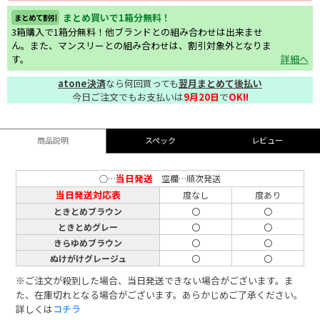
まとめ買いで1箱分無料！
まとめて割引
3箱購入で1箱分無料！他ブランドとの組み合わせは出来ませ
ん。また、マンスリーとの組み合わせは、割引対象外となりま
す。
詳細へ
atone決済
なら何回買っても
翌月まとめて後払い
今日ご注文でもお支払いは
9月20日
で
OK!!
商品説明
スペック
レビュー
当日発送
○…
空欄…順次発送
当日発送対応表
度なし
度あり
ときとめブラウン
〇
〇
ときとめグレー
〇
〇
きらゆめブラウン
〇
〇
ぬけがけグレージュ
〇
〇
※ご注文が殺到した場合、当日発送できない場合がございます。ま
た、在庫切れとなる場合がございます。あらかじめご了承ください。
詳しくは
コチラ