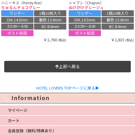
ハニーキス（Honey Kiss）
シャプン（Chapun）
ちゅるんチョコグレー
ぬけがけグレージュ
ワンデー
1箱10枚入り
ワンデー
1箱10枚入り
DIA 14.5mm
着色 13.6mm
DIA 14.5mm
着色 13.8mm
BC 8.6mm
BC 8.6mm
±0.00〜-8.00
±0.00〜-8.00
ポスト投函
ポスト投函
￥1,760
￥1,815
(税込)
(税込)
上部へ戻る
HOTEL LOVERS TOPページに戻る▶
マイページ
カート
会員登録（無料/特典あり）