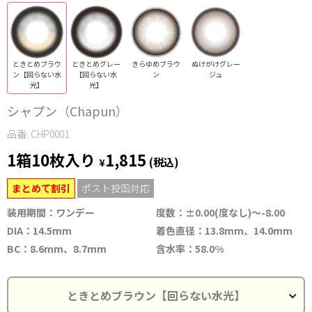
ときとめブラウ
ときとめグレー
きらゆめブラウ
ぬけがけグレー
ン【回らない水
【回らない水
ン
ジュ
光】
光】
シャプン（Chapun）
品番: CHP0001
1箱10枚入り
1,815
¥
(税込)
まとめて割引
ポスト投函対応
装用期間：ワンデー
度数：±0.00(度なし)～-8.00
DIA：14.5mm
着色直径：13.8mm、14.0mm
BC：8.6mm、8.7mm
含水率：58.0%