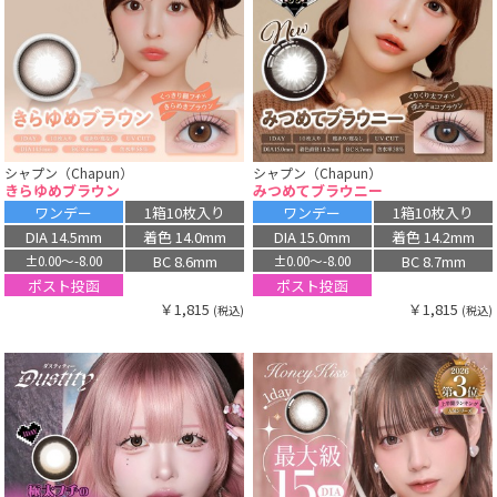
シャプン（Chapun）
シャプン（Chapun）
きらゆめブラウン
みつめてブラウニー
ワンデー
1箱10枚入り
ワンデー
1箱10枚入り
DIA 14.5mm
着色 14.0mm
DIA 15.0mm
着色 14.2mm
BC 8.6mm
BC 8.7mm
±0.00〜-8.00
±0.00〜-8.00
ポスト投函
ポスト投函
￥1,815
￥1,815
(税込)
(税込)