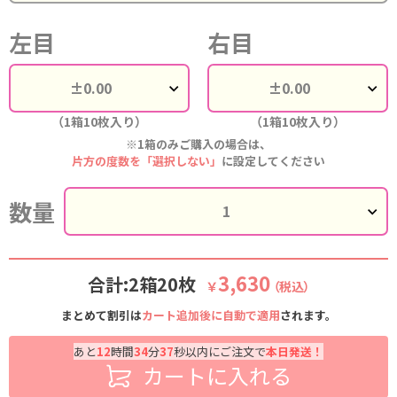
左目
右目
（1箱10枚入り）
（1箱10枚入り）
※1箱のみご購入の場合は、
片方の度数を「選択しない」
に設定してください
数量
3,630
合計:2箱20枚
￥
（税込）
まとめて割引は
カート追加後に自動で適用
されます。
あと
12
時間
34
分
37
秒以内にご注文で
本日発送！
カートに入れる