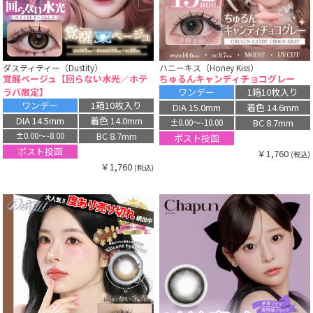
ダスティティー（Dustity）
ハニーキス（Honey Kiss）
覚醒ベージュ【回らない水光／ホテ
ちゅるんキャンディチョコグレー
ラバ限定】
ワンデー
1箱10枚入り
ワンデー
1箱10枚入り
DIA 15.0mm
着色 14.6mm
DIA 14.5mm
着色 14.0mm
BC 8.7mm
±0.00〜-10.00
BC 8.7mm
±0.00〜-8.00
ポスト投函
ポスト投函
￥1,760
(税込)
￥1,760
(税込)