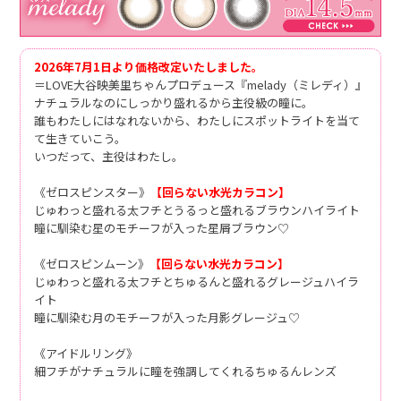
2026年7月1日より価格改定いたしました。
＝LOVE大谷映美里ちゃんプロデュース『melady（ミレディ）』
ナチュラルなのにしっかり盛れるから主役級の瞳に。
誰もわたしにはなれないから、わたしにスポットライトを当て
て生きていこう。
いつだって、主役はわたし。
《ゼロスピンスター》
【回らない水光カラコン】
じゅわっと盛れる太フチとうるっと盛れるブラウンハイライト
瞳に馴染む星のモチーフが入った星屑ブラウン♡
《ゼロスピンムーン》
【回らない水光カラコン】
じゅわっと盛れる太フチとちゅるんと盛れるグレージュハイラ
イト
瞳に馴染む月のモチーフが入った月影グレージュ♡
《アイドルリング》
細フチがナチュラルに瞳を強調してくれるちゅるんレンズ