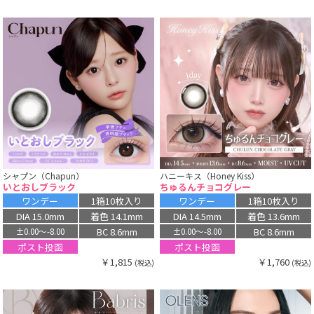
シャプン（Chapun）
ハニーキス（Honey Kiss）
いとおしブラック
ちゅるんチョコグレー
ワンデー
1箱10枚入り
ワンデー
1箱10枚入り
DIA 15.0mm
着色 14.1mm
DIA 14.5mm
着色 13.6mm
BC 8.6mm
BC 8.6mm
±0.00〜-8.00
±0.00〜-8.00
ポスト投函
ポスト投函
￥1,815
￥1,760
(税込)
(税込)