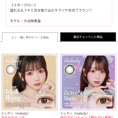
《スターグロー》
盛れる太フチと光を取り込むキラツヤ水光ブラウン♡
モデル：大谷映美里
最近チェックした商品
よく一緒に買われている
商品
ミレディ（melady）
ミレディ（melady）
アイドルリング
ゼロスピンムーン【回らない水光】