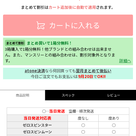
まとめて割引は
カート追加後に自動で適用
されます。
カートに入れる
まとめ買いで1箱分無料！
まとめて割引
3箱購入で1箱分無料！他ブランドとの組み合わせは出来ませ
ん。また、マンスリーとの組み合わせは、割引対象外となりま
す。
詳細へ
atone決済
なら何回買っても
翌月まとめて後払い
今日ご注文でもお支払いは
9月20日
で
OK!!
商品説明
スペック
レビュー
当日発送
○…
空欄…順次発送
当日発送対応表
度なし
度あり
ゼロスピンスター
○
○
ゼロスピンムーン
○
○