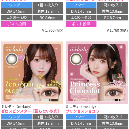
ワンデー
1箱10枚入り
ワンデー
1箱10枚入り
DIA 14.5mm
着色 13.8mm
DIA 14.5mm
着色 13.8mm
BC 8.6mm
BC 8.7mm
±0.00〜-8.00
±0.00〜-8.00
ポスト投函
ポスト投函
￥1,760
￥1,760
(税込)
(税込)
ミレディ（melady）
ミレディ（melady）
ゼロスピンスター【回らない水光】
プリンセスショコラ
ワンデー
1箱10枚入り
ワンデー
1箱10枚入り
DIA 14.5mm
着色 13.8mm
DIA 14.5mm
着色 13.8mm