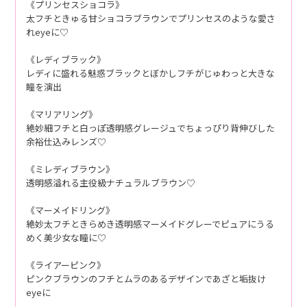
《プリンセスショコラ》
太フチときゅる甘ショコラブラウンでプリンセスのような愛さ
れeyeに♡
《レディブラック》
レディに盛れる魅惑ブラックとぼかしフチがじゅわっと大きな
瞳を演出
《マリアリング》
絶妙細フチと白っぽ透明感グレージュでちょっぴり背伸びした
余裕仕込みレンズ♡
《ミレディブラウン》
透明感溢れる主役級ナチュラルブラウン♡
《マーメイドリング》
絶妙太フチときらめき透明感マーメイドグレーでピュアにうる
めく美少女な瞳に♡
《ライアーピンク》
ピンクブラウンのフチとムラのあるデザインであざと垢抜け
eyeに