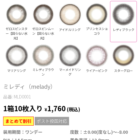
ゼロスピンスタ
ゼロスピンムー
プリンセスショ
アイドルリング
レディブラック
ー【回らない水
ン【回らない水
コラ
光】
光】
ミレディブラウ
マーメイドリン
マリアリング
ライアーピンク
スターグロー
ン
グ
ミレディ（melady）
品番: MLD0001
1箱10枚入り
1,760
¥
(税込)
まとめて割引
ポスト投函対応
装用期間：ワンデー
度数：±0.00(度なし)～-8.00
DIA：14.5mm
着色直径：13.8mm