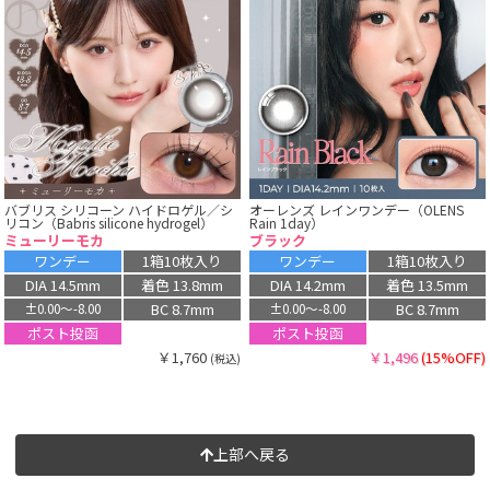
バブリス シリコーン ハイドロゲル／シ
オーレンズ レインワンデー（OLENS
リコン（Babris silicone hydrogel）
Rain 1day）
ミューリーモカ
ブラック
ワンデー
1箱10枚入り
ワンデー
1箱10枚入り
DIA 14.5mm
着色 13.8mm
DIA 14.2mm
着色 13.5mm
BC 8.7mm
BC 8.7mm
±0.00〜-8.00
±0.00〜-8.00
ポスト投函
ポスト投函
￥1,760
￥1,496
(15%OFF)
(税込)
上部へ戻る