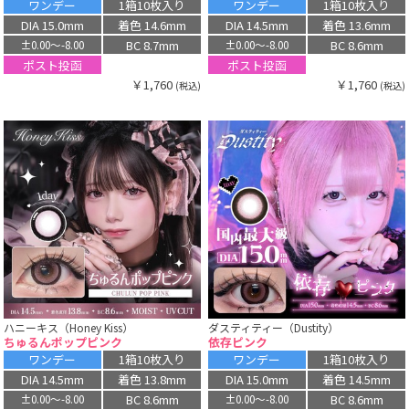
ワンデー
1箱10枚入り
ワンデー
1箱10枚入り
DIA 15.0mm
着色 14.6mm
DIA 14.5mm
着色 13.6mm
BC 8.7mm
BC 8.6mm
±0.00〜-8.00
±0.00〜-8.00
ポスト投函
ポスト投函
￥1,760
￥1,760
(税込)
(税込)
ハニーキス（Honey Kiss）
ダスティティー（Dustity）
ちゅるんポップピンク
依存ピンク
ワンデー
1箱10枚入り
ワンデー
1箱10枚入り
DIA 14.5mm
着色 13.8mm
DIA 15.0mm
着色 14.5mm
BC 8.6mm
BC 8.6mm
±0.00〜-8.00
±0.00〜-8.00