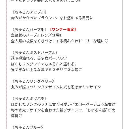
ートなトレンド発色のちゅるんカラコン!!
《ちゅるんアップル》
赤みがかかったブラウンでこなれ感のある目元に
《ちゅるんパープル》
【ワンデー限定】
主役級のパープルレンズ登場!!
全人類の視線をくぎづけにする病みかわドーリーな瞳に♡
《ちゅるんミストパープル》
透明感溢れる、美少女パープル♡
ぼかしリングフチでちゅるんと盛れる。
強すぎない上品な紫でミステリアスな瞳に
《ちゅるんリングベリー》
丸みが際立つリングデザインに光を忍ばせたデザイン
《ちゅるんミツバチ》
ぼかしたリングのフチに甘く可愛いイエローベージュ♡左右対
称の水光デザインを合わせた新デザインで、"ちゅるん感"が大
爆発♡
《ちゅるんブルー》