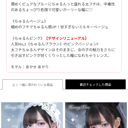
潤めくピュアなブルーにちゅるんっと盛れる太フチは、中毒性
のあるちょっぴり危険で可愛いガーリーな瞳に♡
《ちゅるんベージュ》
細めのフチでちゅるん感UP！甘すぎないミルキーベージュ
《ちゅるんピンク》
【デザインリニューアル】
人気No,1《ちゅるんブラウン》のピンクバージョン!!
太フチちゅるんデザインはそのままに、女の子の魅力をさらに
引き出すピンクが甘くくりっとした瞳になれちゃうレンズ。
モデル：あかせ あかり
最近チェックした商品
よく一緒に買われている
商品