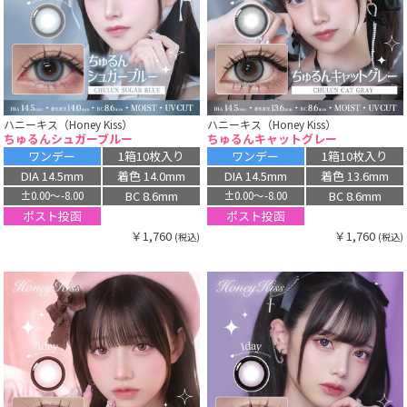
ハニーキス（Honey Kiss）
ハニーキス（Honey Kiss）
ちゅるんシュガーブルー
ちゅるんキャットグレー
ワンデー
1箱10枚入り
ワンデー
1箱10枚入り
DIA 14.5mm
着色 14.0mm
DIA 14.5mm
着色 13.6mm
BC 8.6mm
BC 8.6mm
±0.00〜-8.00
±0.00〜-8.00
ポスト投函
ポスト投函
￥1,760
￥1,760
(税込)
(税込)