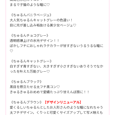
まるで子猫のような瞳に♡
《ちゅるんバニラベージュ》
大人気ちゅるんキャットグレーの色違い！
目に光が差し込み垢抜ける美少女ベージュ♡
《ちゅるんチョコグレー》
透明感爆上げの水光デザイン！！
ぼかしフチにおしゃれラテカラーが甘すぎないうるうるな瞳に
♡
《ちゅるんキャットグレー》
白すぎず青すぎない、大きすぎず小さすぎないありそうでなか
ったを叶えた万能グレー♡
《ちゅるんブラック》
黒目を際立たせる太フチ黒コン♡
きゅるきゅるおめめで愛嬌たっぷり甘えんぼ顔に！！
《ちゅるんブラウン》
【デザインリニューアル】
愛くるしいちゅるんとしたお人形さんのような瞳になれちゃう
太フチデザイン。くりっと可愛くサイズアップして写メ映えも