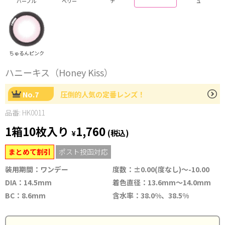
パープル
ベリー
チ
ュ
ちゅるんピンク
ハニーキス（Honey Kiss）
No.7
圧倒的人気の定番レンズ！
品番: HK0011
1箱10枚入り
1,760
¥
(税込)
まとめて割引
ポスト投函対応
装用期間：ワンデー
度数：±0.00(度なし)～-10.00
DIA：14.5mm
着色直径：13.6mm～14.0mm
BC：8.6mm
含水率：38.0%、38.5%