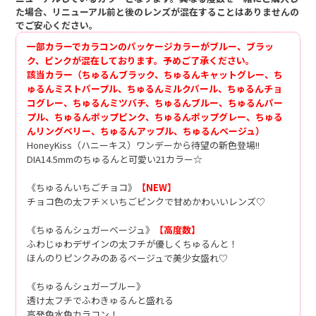
た場合、リニューアル前と後のレンズが混在することはありませんの
でご安心ください。
一部カラーでカラコンのパッケージカラーがブルー、ブラッ
ク、ピンクが混在しております。予めご了承ください。
該当カラー（ちゅるんブラック、ちゅるんキャットグレー、ち
ゅるんミストパープル、ちゅるんミルクパール、ちゅるんチョ
コグレー、ちゅるんミツバチ、ちゅるんブルー、ちゅるんパー
プル、ちゅるんポップピンク、ちゅるんポップグレー、ちゅる
んリングベリー、ちゅるんアップル、ちゅるんベージュ）
HoneyKiss（ハニーキス）ワンデーから待望の新色登場!!
DIA14.5mmのちゅるんと可愛い21カラー☆
《ちゅるんいちごチョコ》
【NEW】
チョコ色の太フチ×いちごピンクで甘めかわいいレンズ♡
《ちゅるんシュガーベージュ》
【高度数】
ふわじゅわデザインの太フチが優しくちゅるんと！
ほんのりピンクみのあるベージュで美少女盛れ♡
《ちゅるんシュガーブルー》
透け太フチでふわきゅるんと盛れる
高発色水色カラコン！