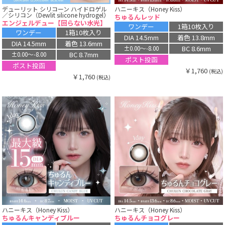
デューリット シリコーン ハイドロゲル
ハニーキス（Honey Kiss）
／シリコン（Dewlit silicone hydrogel）
ちゅるんレッド
エンジェルデュー【回らない水光】
ワンデー
1箱10枚入り
ワンデー
1箱10枚入り
DIA 14.5mm
着色 13.8mm
DIA 14.5mm
着色 13.6mm
BC 8.6mm
±0.00〜-8.00
BC 8.7mm
±0.00〜-8.00
ポスト投函
ポスト投函
￥1,760
(税込)
￥1,760
(税込)
ハニーキス（Honey Kiss）
ハニーキス（Honey Kiss）
ちゅるんキャンディブルー
ちゅるんチョコグレー