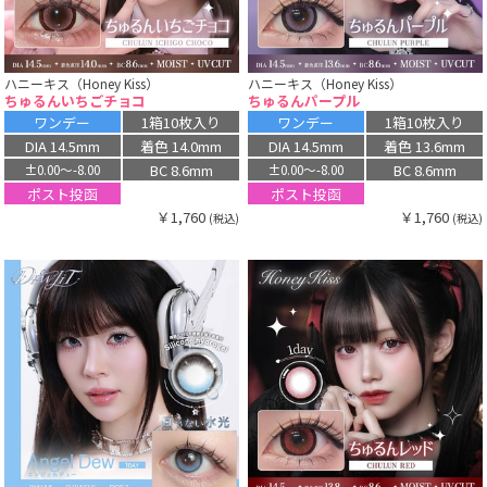
ハニーキス（Honey Kiss）
ハニーキス（Honey Kiss）
ちゅるんいちごチョコ
ちゅるんパープル
ワンデー
1箱10枚入り
ワンデー
1箱10枚入り
DIA 14.5mm
着色 14.0mm
DIA 14.5mm
着色 13.6mm
BC 8.6mm
BC 8.6mm
±0.00〜-8.00
±0.00〜-8.00
ポスト投函
ポスト投函
￥1,760
￥1,760
(税込)
(税込)