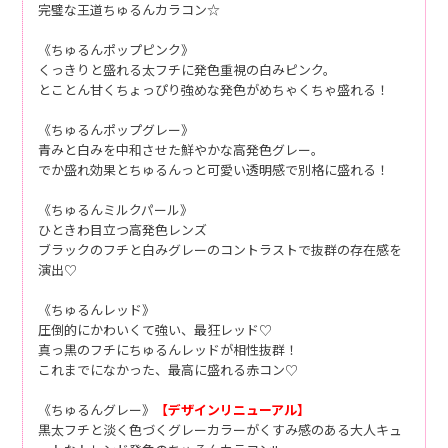
完璧な王道ちゅるんカラコン☆
《ちゅるんポップピンク》
くっきりと盛れる太フチに発色重視の白みピンク。
とことん甘くちょっぴり強めな発色がめちゃくちゃ盛れる！
《ちゅるんポップグレー》
青みと白みを中和させた鮮やかな高発色グレー。
でか盛れ効果とちゅるんっと可愛い透明感で別格に盛れる！
《ちゅるんミルクパール》
ひときわ目立つ高発色レンズ
ブラックのフチと白みグレーのコントラストで抜群の存在感を
演出♡
《ちゅるんレッド》
圧倒的にかわいくて強い、最狂レッド♡
真っ黒のフチにちゅるんレッドが相性抜群！
これまでになかった、最高に盛れる赤コン♡
《ちゅるんグレー》
【デザインリニューアル】
黒太フチと淡く色づくグレーカラーがくすみ感のある大人キュ