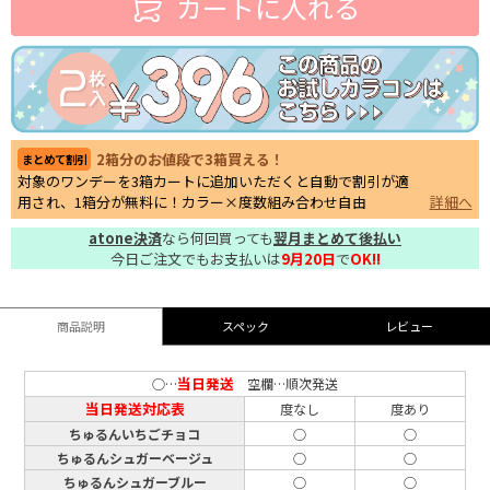
カートに入れる
2箱分のお値段で3箱買える！
まとめて割引
対象のワンデーを3箱カートに追加いただくと自動で割引が適
用され、1箱分が無料に！カラー×度数組み合わせ自由
詳細へ
atone決済
なら何回買っても
翌月まとめて後払い
今日ご注文でもお支払いは
9月20日
で
OK!!
商品説明
スペック
レビュー
当日発送
○…
空欄…順次発送
当日発送対応表
度なし
度あり
ちゅるんいちごチョコ
○
○
ちゅるんシュガーベージュ
○
○
ちゅるんシュガーブルー
○
○