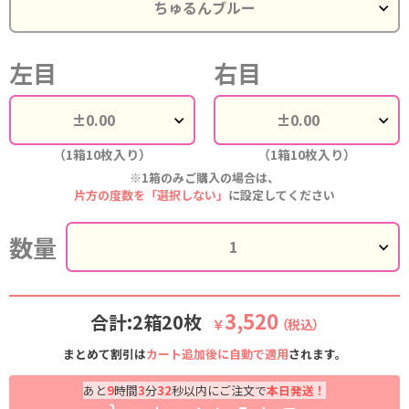
左目
右目
（1箱10枚入り）
（1箱10枚入り）
※1箱のみご購入の場合は、
片方の度数を「選択しない」
に設定してください
数量
3,520
合計:2箱20枚
￥
（税込）
まとめて割引は
カート追加後に自動で適用
されます。
あと
9
時間
3
分
31
秒以内にご注文で
本日発送！