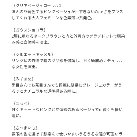
《クリアベージュコーラル》
ほんのり発色するピンクベージュが甘すぎないCuteさをプラス
してくれる大人フェミニンな色素薄い系発色。
《ガウスショコラ》
2層に重なるダークブラウンと内と外両方のグラデドットで馴染
み感と立体感を演出。
《シルエットキャメル》
リング状の外径で瞳のツヤ感を強調し、甘く綺麗めナチュラル
な女性を演出。
《みずあめ》
黒目さんでも茶目さんでも綺麗に馴染むグレージュカラーがう
るっとナチュラルな透明感ある瞳に。
《ほっぺ》
甘くキュートなピンクと立体感のあるベージュで可愛くも儚い
瞳に。
《さつまいも》
裸眼の色を選ばず馴染んで使いやすいうるうるな瞳が可愛いラ