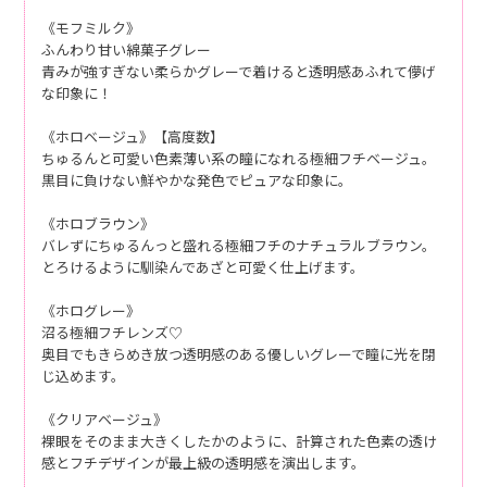
《モフミルク》
ふんわり甘い綿菓子グレー
青みが強すぎない柔らかグレーで着けると透明感あふれて儚げ
な印象に！
《ホロベージュ》【高度数】
ちゅるんと可愛い色素薄い系の瞳になれる極細フチベージュ。
黒目に負けない鮮やかな発色でピュアな印象に。
《ホロブラウン》
バレずにちゅるんっと盛れる極細フチのナチュラルブラウン。
とろけるように馴染んであざと可愛く仕上げます。
《ホログレー》
沼る極細フチレンズ♡
奥目でもきらめき放つ透明感のある優しいグレーで瞳に光を閉
じ込めます。
《クリアベージュ》
裸眼をそのまま大きくしたかのように、計算された色素の透け
感とフチデザインが最上級の透明感を演出します。