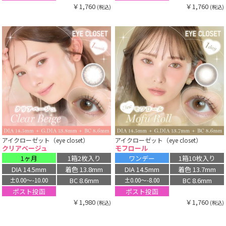
￥1,760
￥1,760
(税込)
(税込)
アイクローゼット（eye closet）
アイクローゼット（eye closet）
クリアベージュ
モフロール
1ヶ月
1箱2枚入り
ワンデー
1箱10枚入り
DIA 14.5mm
着色 13.8mm
DIA 14.5mm
着色 13.7mm
BC 8.6mm
BC 8.6mm
±0.00〜-10.00
±0.00〜-8.00
ポスト投函
ポスト投函
￥1,980
￥1,760
(税込)
(税込)