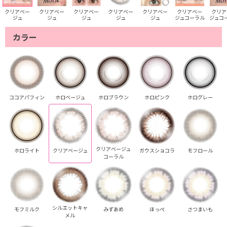
クリアベー
クリアベー
クリアベー
クリアベー
クリアベー
クリアベー
クリア
ジュ
ジュ
ジュ
ジュ
ジュ
ジュコーラル
ジュコ
カラー
ココアパフィン
ホロベージュ
ホロブラウン
ホロピンク
ホログレー
クリアベージュ
ホロライト
クリアベージュ
ガウスショコラ
モフロール
コーラル
シルエットキャ
モフミルク
みずあめ
ほっぺ
さつまいも
メル