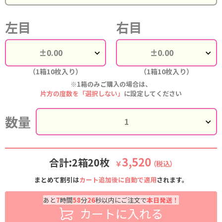
左目
右目
（1箱10枚入り）
（1箱10枚入り）
※1箱のみご購入の場合は、
片方の度数を「選択しない」
に設定してください
数量
3,520
合計:2箱20枚
￥
（税込）
まとめて割引は
カート追加後に自動で適用
されます。
あと
7
時間
58
分
25
秒以内にご注文で
本日発送！
カートに入れる