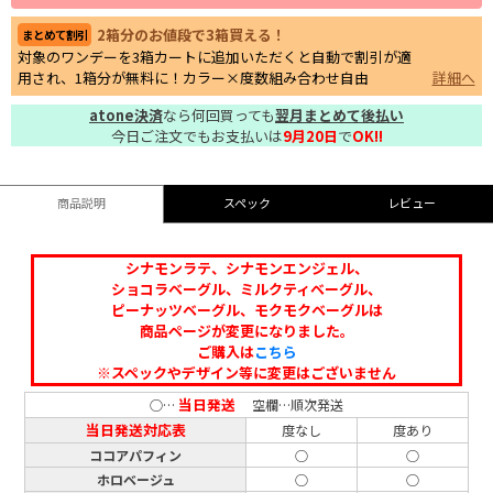
2箱分のお値段で3箱買える！
まとめて割引
対象のワンデーを3箱カートに追加いただくと自動で割引が適
用され、1箱分が無料に！カラー×度数組み合わせ自由
詳細へ
atone決済
なら何回買っても
翌月まとめて後払い
今日ご注文でもお支払いは
9月20日
で
OK!!
商品説明
スペック
レビュー
シナモンラテ、シナモンエンジェル、
ショコラベーグル、ミルクティベーグル、
ピーナッツベーグル、モクモクベーグルは
商品ページが変更になりました。
ご購入は
こちら
※スペックやデザイン等に変更はございません
当日発送
○…
空欄…順次発送
当日発送対応表
度なし
度あり
ココアパフィン
○
○
ホロベージュ
○
○