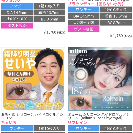
モフミルク
ブラウンデュー【回らない水光】
ワンデー
1箱10枚入り
ワンデー
1箱10枚入り
DIA 14.5mm
着色 13.7mm
DIA 14.5mm
着色 13.6mm
BC 8.6mm
±0.00〜-8.00
BC 8.7mm
±0.00〜-8.00
ポスト投函
ポスト投函
￥1,760
(税込)
￥1,760
(税込)
おちゃめ シリコーン ハイドロゲル／シ
ミューム シリコーン ハイドロゲル／シ
リコン
リコン（miium silicone hydrogel）
ちゃいろ
リフレイン
ワンデー
1箱10枚入り
ワンデー
1箱10枚入り