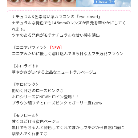
ナチュラル&色素薄い系カラコンの『eye closet』
ナチュラルな発色でも14.5mmのレンズが目元を華やかにしてく
れます。
ツヤのある発色がモテナチュラルな甘い瞳を演出
《ココアパフィン》
【NEW】
ココアみたいに優しく溶け込んでほろ甘な太フチ万能ブラウン
《ホロライト》
華やかさがUPする上品なニュートラルベージュ
《ホロピンク》
艶めく甘さのローズピンク♡
ホロシリーズにNEWヒロイン登場！！
ブラウン細フチとローズピンクでガーリー度120%
《モフロール》
甘くほどける蜜色ベージュ
黒目でもちゃんと発色してくれてぼかしフチだから自然に瞳に
馴染んでくれます♡