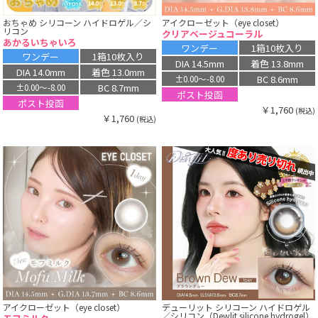
おちゃめ シリコーン ハイドロゲル／シ
アイクローゼット（eye closet）
リコン
クリアベージュコーラル
あかるいちゃいろ
ワンデー
1箱10枚入り
ワンデー
1箱10枚入り
DIA 14.5mm
着色 13.8mm
DIA 14.0mm
着色 13.0mm
BC 8.6mm
±0.00〜-8.00
BC 8.7mm
±0.00〜-8.00
ポスト投函
ポスト投函
￥1,760
(税込)
￥1,760
(税込)
アイクローゼット（eye closet）
デューリット シリコーン ハイドロゲル
／シリコン（Dewlit silicone hydrogel）