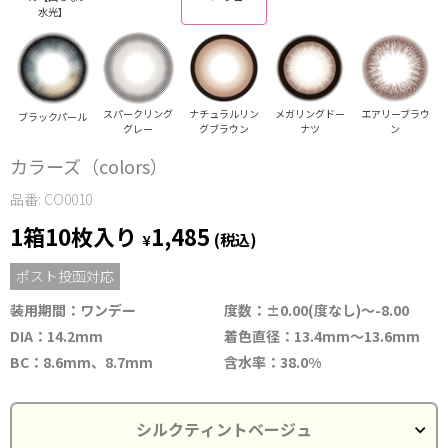
水光】
スパークリング
ナチュラルリン
メガリングドー
エアリーブラウ
ブラックパール
グレー
グブラウン
ナツ
ン
カラーズ（colors）
品番: CO0010
1箱10枚入り
1,485
¥
(税込)
ポスト投函対応
装用期間：ワンデー
度数：±0.00(度なし)～-8.00
DIA：14.2mm
着色直径：13.4mm～13.6mm
BC：8.6mm、8.7mm
含水率：38.0%