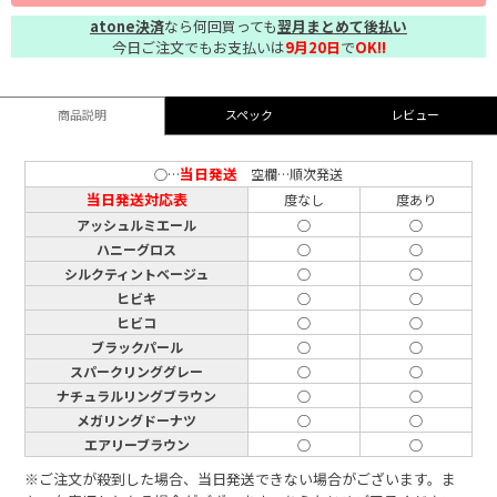
atone決済
なら何回買っても
翌月まとめて後払い
今日ご注文でもお支払いは
9月20日
で
OK!!
商品説明
スペック
レビュー
当日発送
○…
空欄…順次発送
当日発送対応表
度なし
度あり
アッシュルミエール
○
○
ハニーグロス
○
○
シルクティントベージュ
○
○
ヒビキ
○
○
ヒビコ
○
○
ブラックパール
○
○
スパークリンググレー
○
○
ナチュラルリングブラウン
○
○
メガリングドーナツ
○
○
エアリーブラウン
○
○
※ご注文が殺到した場合、当日発送できない場合がございます。ま