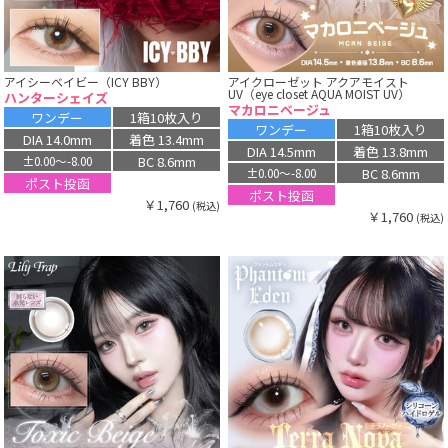
アイシーベイビー（ICY BBY）
アイクローゼット アクアモイスト
UV（eye closet AQUA MOIST UV）
ハンターシェイズ
マカロニベージュ
ワンデー
1箱10枚入り
ワンデー
1箱10枚入り
DIA 14.0mm
着色 13.4mm
DIA 14.5mm
着色 13.8mm
BC 8.6mm
±0.00〜-8.00
BC 8.6mm
±0.00〜-8.00
ポスト投函
ポスト投函
￥1,760
(税込)
￥1,760
(税込)