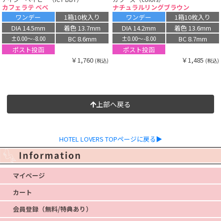
カフェラテ ベベ
ナチュラルリングブラウン
ワンデー
1箱10枚入り
ワンデー
1箱10枚入り
DIA 14.5mm
着色 13.7mm
DIA 14.2mm
着色 13.6mm
BC 8.6mm
BC 8.7mm
±0.00〜-8.00
±0.00〜-8.00
ポスト投函
ポスト投函
￥1,760
￥1,485
(税込)
(税込)
上部へ戻る
HOTEL LOVERS TOPページに戻る▶
マイページ
カート
会員登録（無料/特典あり）