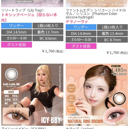
リリートラップ（Lily Trap）
ファントムエデン シリコーン ハイドロ
ゲル／シリコン（Phantom Eden
トキシックベージュ【回らない水
silicone hydrogel）
光】
テラノーヴァ
ワンデー
1箱10枚入り
ワンデー
1箱10枚入り
DIA 14.5mm
着色 13.7mm
DIA 14.0mm
着色 13.4mm
BC 8.6mm
±0.00〜-8.00
BC 8.7mm
±0.00〜-8.00
ポスト投函
ポスト投函
￥1,760
(税込)
￥1,760
(税込)
アイシーベイビー（ICY BBY）
カラーズ（colors）