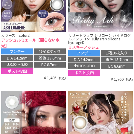
カラーズ（colors）
リリートラップ シリコーン ハイドロゲ
ル／シリコン（Lily Trap silicone
アッシュルミエール【回らない水
hydrogel）
光】
リスキーアッシュ
ワンデー
1箱10枚入り
ワンデー
1箱10枚入り
DIA 14.2mm
着色 13.6mm
DIA 14.2mm
着色 13.7mm
BC 8.7mm
±0.00〜-8.00
BC 8.6mm
±0.00〜-8.00
ポスト投函
ポスト投函
￥1,485
(税込)
￥1,760
(税込)