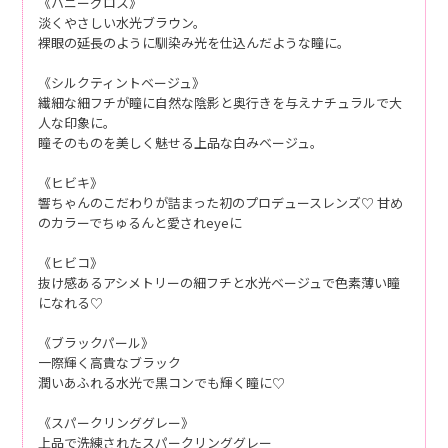
《ハニーグロス》
淡くやさしい水光ブラウン。
裸眼の延長のように馴染み光を仕込んだような瞳に。
《シルクティントベージュ》
繊細な細フチが瞳に自然な陰影と奥行きを与えナチュラルで大
人な印象に。
瞳そのものを美しく魅せる上品な白みベージュ。
《ヒビキ》
響ちゃんのこだわりが詰まった初のプロデュースレンズ♡ 甘め
のカラーでちゅるんと愛されeyeに
《ヒビコ》
抜け感あるアシメトリーの細フチと水光ベージュで色素薄い瞳
になれる♡
《ブラックパール》
一際輝く高貴なブラック
潤いあふれる水光で黒コンでも輝く瞳に♡
《スパークリンググレー》
上品で洗練されたスパークリンググレー