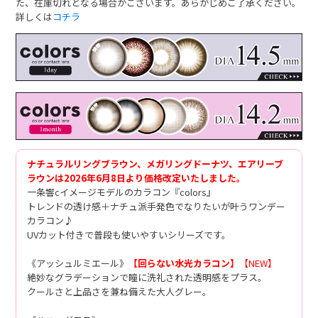
た、在庫切れとなる場合がございます。あらかじめご了承ください。
詳しくは
コチラ
ナチュラルリングブラウン、メガリングドーナツ、エアリーブ
ラウンは2026年6月8日より価格改定いたしました。
一条響cイメージモデルのカラコン『colors』
トレンドの透け感＋ナチュ派手発色でなりたいが叶うワンデー
カラコン♪
UVカット付きで普段も使いやすいシリーズです。
《アッシュルミエール》
【回らない水光カラコン】
【NEW】
絶妙なグラデーションで瞳に洗礼された透明感をプラス。
クールさと上品さを兼ね備えた大人グレー。