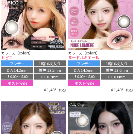
カラーズ（colors）
カラーズ（colors）
ヒビコ
ヌードルミエール
ワンデー
1箱10枚入り
ワンデー
1箱10枚入り
DIA 14.2mm
着色 13.5mm
DIA 14.5mm
着色 13.6mm
BC 8.7mm
BC 8.6mm
±0.00〜-8.00
±0.00〜-8.00
ポスト投函
ポスト投函
￥1,485
￥1,485
(税込)
(税込)