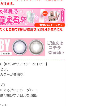
ただけます。
だくと自動で割引が適用され1箱分が無料にな
【ICY BBY / アイシーベイビー】
とう、
カラーが登場♡
ズ》
叶えるグロッシーグレー。
鋭く媚びない目元を演出。
イム》