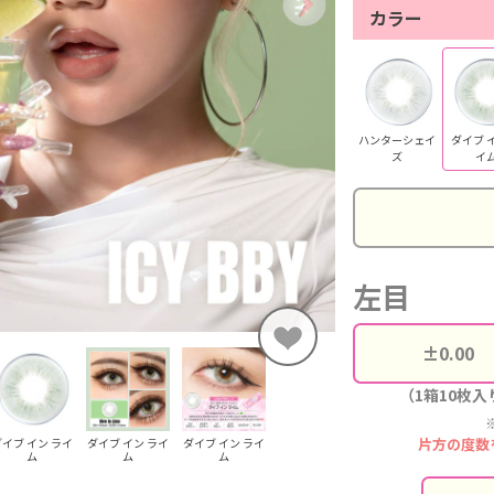
カラー
ハンターシェイ
ダイブ 
ズ
イ
左目
（1箱10枚入
片方の度数
イブ イン ライ
ダイブ イン ライ
ダイブ イン ライ
ム
ム
ム