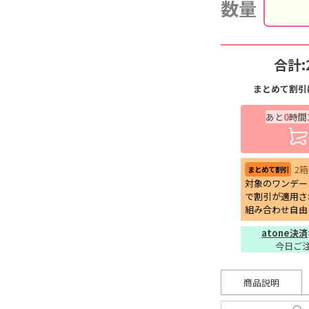
数量
合計:
まとめて割引
あと
0
時間
2
まとめて割引
対象のワンデー
で割引が適用さ
組み合わせ自由
atone決済
今日ご
商品説明