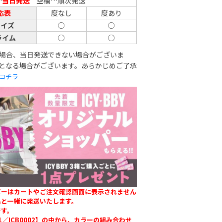
…
当日発送
空欄…順次発送
応表
度なし
度あり
ェイズ
○
○
ライム
○
○
場合、当日発送できない場合がございま
となる場合がございます。あらかじめご了承
コチラ
パーはカートやご注文確認画面に表示されません
品と一緒に発送いたします。
です。
01／ICB0002】の中から、カラーの組み合わせ