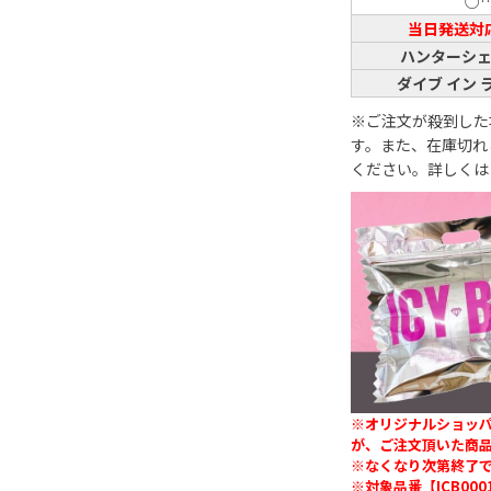
○
当日発送対
ハンターシ
ダイブ イン 
※ご注文が殺到した
す。また、在庫切れ
ください。詳しくは
※オリジナルショッ
が、ご注文頂いた商
※なくなり次第終了
※対象品番【ICB00