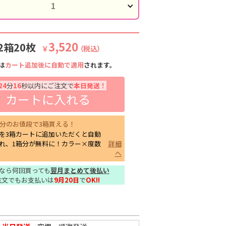
3,520
2箱20枚
￥
（税込）
は
カート追加後に自動で適用
されます。
24
分
15
秒以内にご注文で
本日発送！
カートに入れる
箱分のお値段で3箱買える！
を3箱カートに追加いただくと自動
れ、1箱分が無料に！カラー×度数
詳細
へ
なら何回買っても
翌月まとめて後払い
注文でもお支払いは
9月20日
で
OK!!