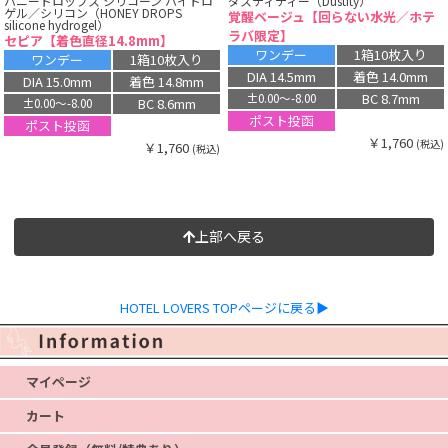
ハニードロップス シリコーン ハイドロ
ダスティティー（Dustity）
ゲル／シリコン（HONEY DROPS
覚醒ベージュ【回らない水光／ホテ
silicone hydrogel）
ラバ限定】
セピア【着色直径14.8mm】
ワンデー
1箱10枚入り
ワンデー
1箱10枚入り
DIA 14.5mm
着色 14.0mm
DIA 15.0mm
着色 14.8mm
BC 8.7mm
±0.00〜-8.00
BC 8.6mm
±0.00〜-8.00
ポスト投函
ポスト投函
￥1,760
(税込)
￥1,760
(税込)
上部へ戻る
HOTEL LOVERS TOPページに戻る▶
マイページ
カート