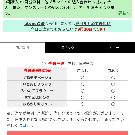
3箱購入で1箱分無料！他ブランドとの組み合わせは出来ませ
ん。また、マンスリーとの組み合わせは、割引対象外となりま
す。
詳細へ
atone決済
なら何回買っても
翌月まとめて後払い
今日ご注文でもお支払いは
9月20日
で
OK!!
商品説明
スペック
レビュー
当日発送
○…
空欄…順次発送
当日発送対応表
度なし
度あり
ずるモテベージュ
〇
〇
いとおしブラック
〇
〇
みつめてブラウニー
〇
〇
おてんばピンク
〇
〇
おめかしキャメル
〇
〇
※ご注文が殺到した場合、当日発送できない場合がございます。ま
た、在庫切れとなる場合がございます。あらかじめご了承ください。
詳しくは
コチラ