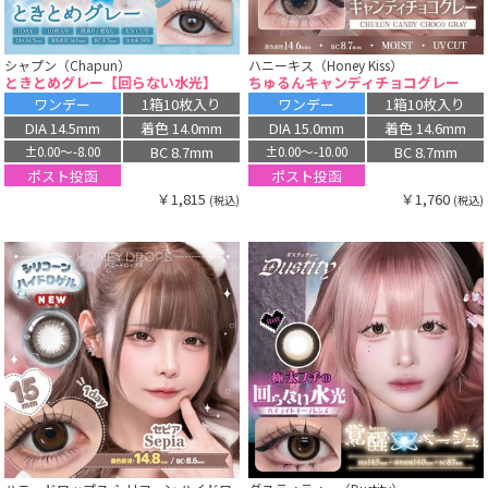
シャプン（Chapun）
ハニーキス（Honey Kiss）
ときとめグレー【回らない水光】
ちゅるんキャンディチョコグレー
ワンデー
1箱10枚入り
ワンデー
1箱10枚入り
DIA 14.5mm
着色 14.0mm
DIA 15.0mm
着色 14.6mm
BC 8.7mm
BC 8.7mm
±0.00〜-8.00
±0.00〜-10.00
ポスト投函
ポスト投函
￥1,815
￥1,760
(税込)
(税込)