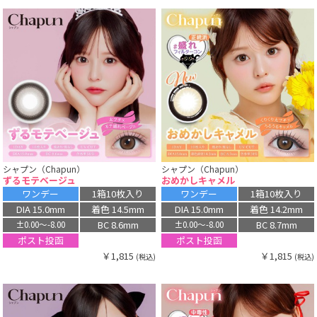
シャプン（Chapun）
シャプン（Chapun）
ずるモテベージュ
おめかしキャメル
ワンデー
1箱10枚入り
ワンデー
1箱10枚入り
DIA 15.0mm
着色 14.5mm
DIA 15.0mm
着色 14.2mm
BC 8.6mm
BC 8.7mm
±0.00〜-8.00
±0.00〜-8.00
ポスト投函
ポスト投函
￥1,815
￥1,815
(税込)
(税込)