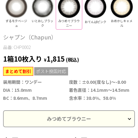
ずるモテベージ
いとおしブラッ
みつめてブラウ
おめかしキャメ
おてんばピンク
ュ
ク
ニー
ル
シャプン（Chapun）
品番: CHP0002
1箱10枚入り
1,815
¥
(税込)
まとめて割引
ポスト投函対応
装用期間：ワンデー
度数：±0.00(度なし)～-8.00
DIA：15.0mm
着色直径：14.1mm～14.5mm
BC：8.6mm、8.7mm
含水率：38.0%、58.0%