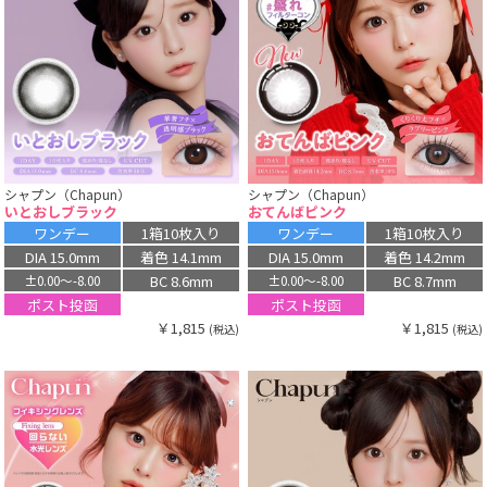
シャプン（Chapun）
シャプン（Chapun）
いとおしブラック
おてんばピンク
ワンデー
1箱10枚入り
ワンデー
1箱10枚入り
DIA 15.0mm
着色 14.1mm
DIA 15.0mm
着色 14.2mm
BC 8.6mm
BC 8.7mm
±0.00〜-8.00
±0.00〜-8.00
ポスト投函
ポスト投函
￥1,815
￥1,815
(税込)
(税込)