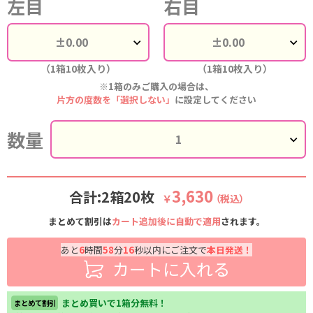
左目
右目
（1箱10枚入り）
（1箱10枚入り）
※1箱のみご購入の場合は、
片方の度数を「選択しない」
に設定してください
数量
3,630
合計:2箱20枚
￥
（税込）
まとめて割引は
カート追加後に自動で適用
されます。
あと
6
時間
58
分
16
秒以内にご注文で
本日発送！
カートに入れる
まとめ買いで1箱分無料！
まとめて割引