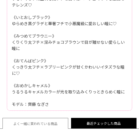
テレンズ♡
《いとおしブラック》
ゆらめき黒グラデと華奢フチで小悪魔級に愛おしい瞳に♡
《みつめてブラウニー》
くりくり太フチ×深みチョコブラウンで目が離せない愛らしい
瞳に
《おてんばピンク》
くっきり太フチ×ラブリーピンクが甘くかわいいイタズラな瞳
に♡
《おめかしキャメル》
うるうるキャメルカラーが光を取り込みくりっときらめく瞳に
モデル：齊藤 なぎさ
最近チェックした商品
よく一緒に買われている
商品