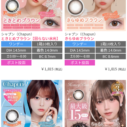
シャプン（Chapun）
シャプン（Chapun）
ときとめブラウン【回らない水光】
きらゆめブラウン
ワンデー
1箱10枚入り
ワンデー
1箱10枚入り
DIA 14.5mm
着色 14.0mm
DIA 14.5mm
着色 14.0mm
BC 8.7mm
BC 8.6mm
±0.00〜-8.00
±0.00〜-8.00
ポスト投函
ポスト投函
￥1,815
￥1,815
(税込)
(税込)