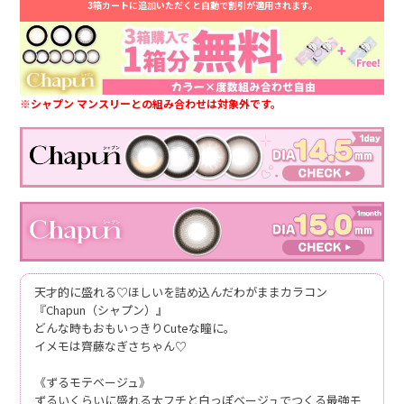
3箱カートに追加いただくと自動で割引が適用されます。
※シャプン マンスリーとの組み合わせは対象外です。
天才的に盛れる♡ほしいを詰め込んだわがままカラコン
『Chapun（シャプン）』
どんな時もおもいっきりCuteな瞳に。
イメモは齊藤なぎさちゃん♡
《ずるモテベージュ》
ずるいくらいに盛れる太フチと白っぽベージュでつくる最強モ