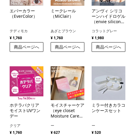
エバーカラー
ミークレール
アンヴィ シリコ
（EverColor）
（MiClair）
ーンハイドロゲル
（envie silicone
hydrogel）
テディモカ
あざとブラウン
コラットグレー
¥ 1,760
¥ 1,760
¥ 1,980
商品ページへ
商品ページへ
商品ページへ
ホテラバクリア
モイスチャーケア
ミラー付きカラコ
モイストUVワン
（eye closet
ンケースセット
デー
Moisture Care
）
クリア
ー
ー
¥ 1,760
¥ 627
¥ 520