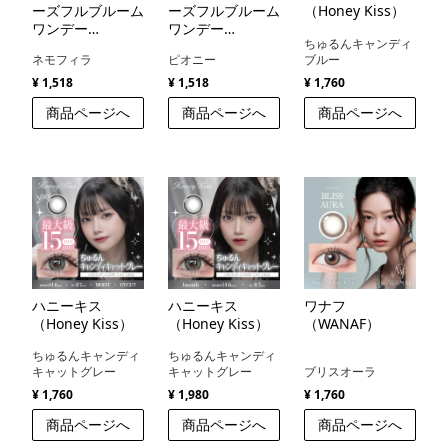
ーズフルブルーム
ーズフルブルーム
（Honey Kiss）
ワンデー
ワンデー
ちゅるんキャンディ
（PerfectSeries
（PerfectSeries
ネモフィラ
ピオニー
ブルー
FullBloom1day）
FullBloom1day）
¥ 1,518
¥ 1,518
¥ 1,760
商品ページへ
商品ページへ
商品ページへ
ハニーキス
ハニーキス
ワナフ
（Honey Kiss）
（Honey Kiss）
（WANAF）
ちゅるんキャンディ
ちゅるんキャンディ
キャットグレー
キャットグレー
ブリスオーラ
¥ 1,760
¥ 1,980
¥ 1,760
商品ページへ
商品ページへ
商品ページへ