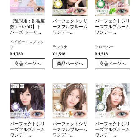
【乱視用：乱視度
パーフェクトシリ
パーフェクトシリ
数：-0.75D】ト
ーズフルブルーム
ーズフルブルーム
パーズ トーリッ
ワンデー
ワンデー
ク（TOPARDS
（PerfectSeries
（PerfectSeries
ベイビーエスプレッ
TORIC）
FullBloom1day）
FullBloom1day）
ソ
ランタナ
クローバー
¥ 1,760
¥ 1,518
¥ 1,518
商品ページへ
商品ページへ
商品ページへ
パーフェクトシリ
パーフェクトシリ
パーフェクトシリ
ーズフルブルーム
ーズフルブルーム
ーズフルブルーム
ワンデー
ワンデー
ワンデー