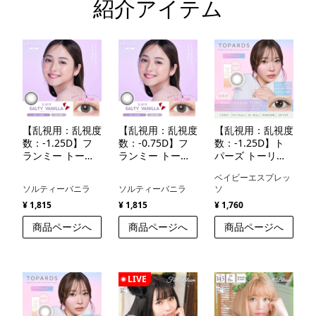
紹介アイテム
【乱視用：乱視度
【乱視用：乱視度
【乱視用：乱視度
数：-1.25D】フ
数：-0.75D】フ
数：-1.25D】ト
ランミー トーリ
ランミー トーリ
パーズ トーリッ
ック（FLANMY
ック（FLANMY
ク（TOPARDS
ベイビーエスプレッ
TORIC）
TORIC）
TORIC）
ソルティーバニラ
ソルティーバニラ
ソ
¥ 1,815
¥ 1,815
¥ 1,760
商品ページへ
商品ページへ
商品ページへ
LIVE