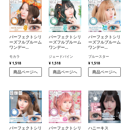
パーフェクトシリ
パーフェクトシリ
パーフェクトシリ
ーズフルブルーム
ーズフルブルーム
ーズフルブルーム
ワンデー
ワンデー
ワンデー
（PerfectSeries
（PerfectSeries
（PerfectSeries
モカラ
ジェードバイン
ブルースター
FullBloom1day）
FullBloom1day）
FullBloom1day）
¥ 1,518
¥ 1,518
¥ 1,518
商品ページへ
商品ページへ
商品ページへ
パーフェクトシリ
パーフェクトシリ
ハニーキス