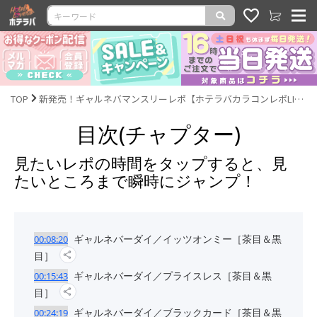
TOP
新発売！ギャルネバマンスリーレポ【ホテラバカラコンレポLIVE】
目次(チャプター)
見たいレポの時間をタップすると、見
たいところまで瞬時にジャンプ！
ギャルネバーダイ／イッツオンミー［茶目＆黒
00:08:20
目］
ギャルネバーダイ／プライスレス［茶目＆黒
00:15:43
目］
ギャルネバーダイ／ブラックカード［茶目＆黒
00:24:19