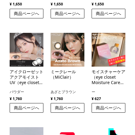
¥ 1,650
¥ 1,650
¥ 1,650
商品ページへ
商品ページへ
商品ページへ
アイクローゼット
ミークレール
モイスチャーケア
アクアモイスト
（MiClair）
（eye closet
UV（eye closet
Moisture Care
AQUA MOIST
）
パウダー
あざとブラウン
ー
UV）
¥ 1,760
¥ 1,760
¥ 627
商品ページへ
商品ページへ
商品ページへ