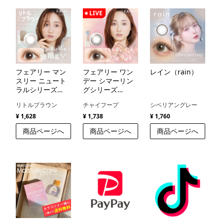
LIVE
フェアリー マン
フェアリー ワン
レイン（rain）
スリー ニュート
デー シマーリン
ラルシリーズ
グシリーズ
（FAIRY 1month
（FAIRY 1day
リトルブラウン
チャイフープ
シベリアングレー
NEUTRAL
Shimmering
SERIES）
Series）
¥ 1,628
¥ 1,738
¥ 1,760
商品ページへ
商品ページへ
商品ページへ