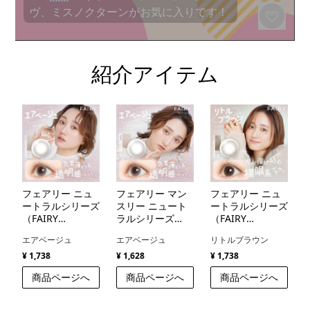
紹介アイテム
フェアリー ニュ
フェアリー マン
フェアリー ニュ
ートラルシリーズ
スリー ニュート
ートラルシリーズ
（FAIRY
ラルシリーズ
（FAIRY
NEUTRAL
（FAIRY 1month
NEUTRAL
エアベージュ
エアベージュ
リトルブラウン
SERIES）
NEUTRAL
SERIES）
SERIES）
¥ 1,738
¥ 1,628
¥ 1,738
商品ページへ
商品ページへ
商品ページへ