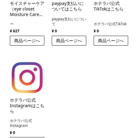
モイスチャーケア
paypay支払いに
ホテラバ公式
（eye closet
ついてはこちら
TikTokはこちら
Moisture Care
paypay支払いについ
）
ー
て
ホテラバ公式TikTok
¥ 627
¥ 0
¥ 0
商品ページへ
商品ページへ
商品ページへ
ホテラバ公式
Instagramはこち
ら
ホテラバ公式
Instagram
¥ 0