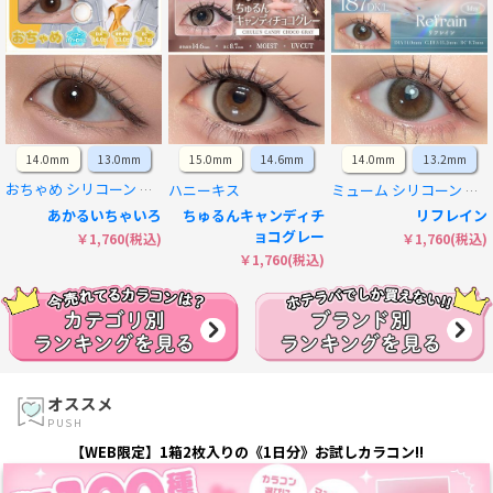
14.0mm
13.0mm
15.0mm
14.6mm
14.0mm
13.2mm
ハニーキス
おちゃめ シリコーン ハイドロゲル／シリコン
ミューム シリコーン ハイドロゲル／シリコン
あかるいちゃいろ
ちゅるんキャンディチ
リフレイン
ョコグレー
￥1,760(税込)
￥1,760(税込)
￥1,760(税込)
オススメ
PUSH
【WEB限定】1箱2枚入りの《1日分》お試しカラコン!!