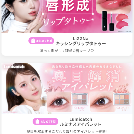
LiZZNa
shopping_bag
まとめて割引
キッシングリップタトゥー
塗って剥がして理想の唇キープ♡
Lumicatch
shopping_bag
まとめて割引
ルミナスアイパレット
奥目を解消するこだわり設計のアイパレット登場!!