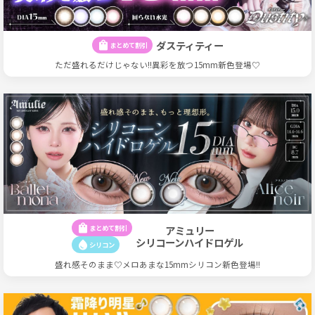
ダスティティー
shopping_bag
まとめて割引
ただ盛れるだけじゃない!!異彩を放つ15mm新色登場♡
shopping_bag
まとめて割引
アミュリー
シリコーンハイドロゲル
water_drop
シリコン
盛れ感そのまま♡メロあまな15mmシリコン新色登場!!