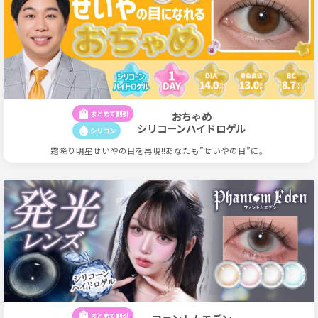
shopping_bag
まとめて割引
おちゃめ
シリコーンハイドロゲル
water_drop
シリコン
霜降り明星せいやの目を再現!!あなたも”せいやの目”に。
shopping_bag
まとめて割引