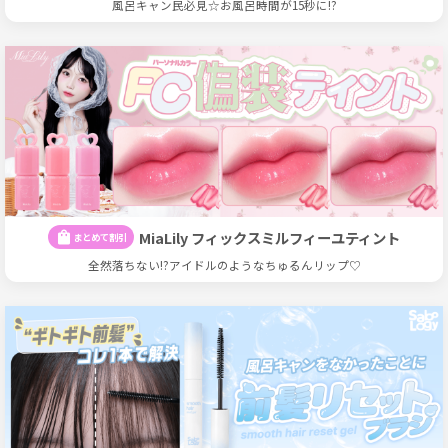
風呂キャン民必見☆お風呂時間が15秒に!?
MiaLily フィックスミルフィーユティント
shopping_bag
まとめて割引
全然落ちない!?アイドルのようなちゅるんリップ♡