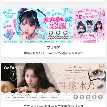
プリモア
中顔面短縮!!DIA15.0mmバブみ盛れ水光爆誕♡
コファンシー デザートコスモスシリーズ