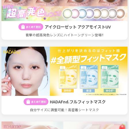
アイクローゼット アクアモイストUV
shopping_bag
まとめて割引
衝撃の超高発色レンズにハイトーングリーン登場!!
HADAFnd.フルフィットマスク
shopping_bag
まとめて割引
自分サイズに調整可能！高密着シートマスク