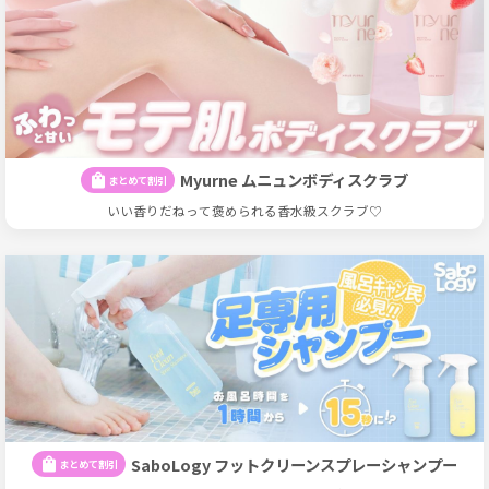
Myurne ムニュンボディスクラブ
shopping_bag
まとめて割引
いい香りだねって褒められる香水級スクラブ♡
SaboLogy フットクリーンスプレーシャンプー
shopping_bag
まとめて割引