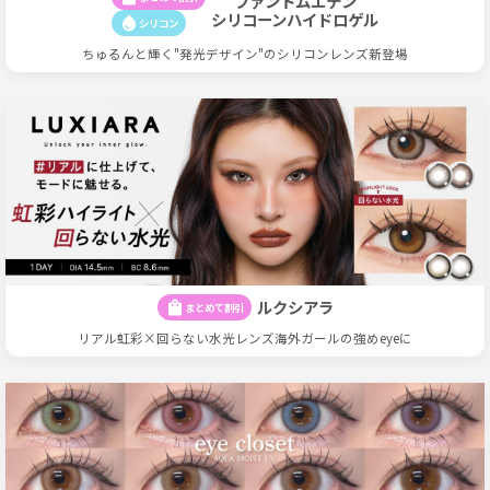
ファントムエデン
シリコーンハイドロゲル
water_drop
シリコン
ちゅるんと輝く"発光デザイン"のシリコンレンズ新登場
ルクシアラ
shopping_bag
まとめて割引
リアル虹彩×回らない水光レンズ海外ガールの強めeyeに