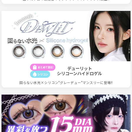
shopping_bag
まとめて割引
デューリット
シリコーンハイドロゲル
water_drop
シリコン
回らない水光×シリコン"グレーデュー"マンスリーに登場!!