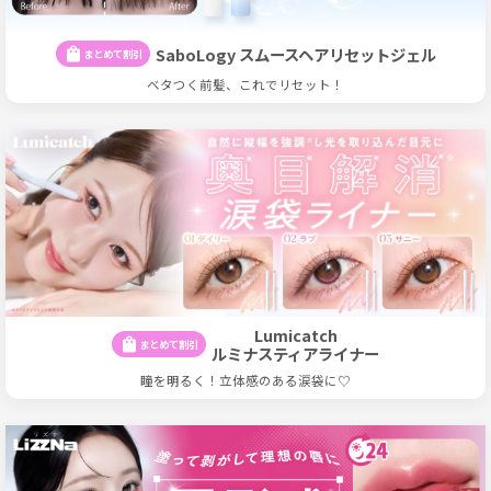
SaboLogy スムースヘアリセットジェル
shopping_bag
まとめて割引
ベタつく前髪、これでリセット！
Lumicatch
shopping_bag
まとめて割引
ルミナスティアライナー
瞳を明るく！立体感のある涙袋に♡