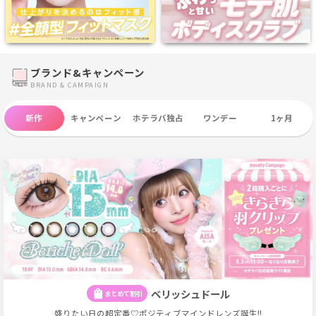
ブランド&キャンペーン
BRAND & CAMPAIGN
新作
キャンペーン
ホテラバ独占
ワンデー
1ヶ月
ワンデー
1ヶ月
コスメ雑貨
お試し
ベリッシュドール
shopping_bag
まとめて割引
盛りたい日の超定番♡ポジティブマインドレンズ誕生!!