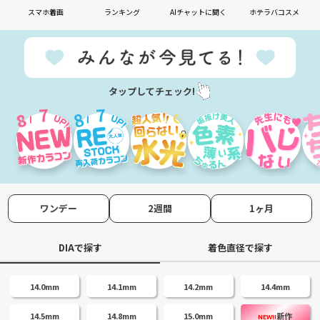
スマホ着画
ランキング
AIチャットに聞く
ホテラバコスメ
タップしてチェック!
7
7
8
8
ワンデー
2週間
1ヶ月
DIAで探す
着色直径で探す
14.0mm
14.1mm
14.2mm
14.4mm
14.5mm
14.8mm
15.0mm
新作
NEW!!